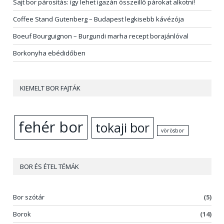
Sajt bor párosítás: így lehet igazán összeillő párokat alkotni!
Coffee Stand Gutenberg – Budapest legkisebb kávézója
Boeuf Bourguignon – Burgundi marha recept borajánlóval
Borkonyha ebédidőben
KIEMELT BOR FAJTÁK
fehér bor
tokaji bor
vörösbor
BOR ÉS ÉTEL TÉMÁK
Bor szótár
(5)
Borok
(14)