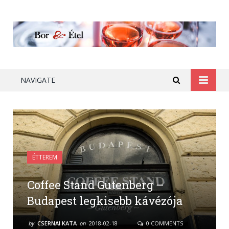
NAVIGATE
ÉTTEREM
Coffee Stand Gutenberg –
Budapest legkisebb kávézója
by
CSERNAI KATA
on
2018-02-18
0 COMMENTS