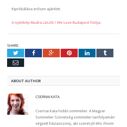
Kipróbálása erősen ajánlott.
A nyitókép Mudra László / We Love Budapest fotója.
SHARE.
Twitter
Facebook
Google+
Pinterest
LinkedIn
Tumblr
Email
ABOUT AUTHOR
CSERNAI KATA
Csernai Kata hobbi sommelier. A Magyar
Sommelier Szövetség sommelier tanfolyamán
végzett háziasszony, aki szeret jól élni. Finom