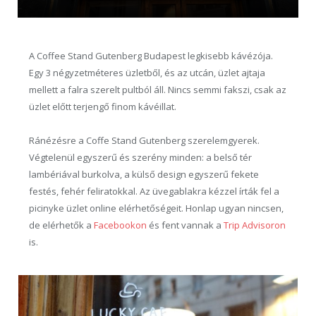
A Coffee Stand Gutenberg Budapest legkisebb kávézója.
Egy 3 négyzetméteres üzletből, és az utcán, üzlet ajtaja
mellett a falra szerelt pultból áll. Nincs semmi fakszi, csak az
üzlet előtt terjengő finom kávéillat.
Ránézésre a Coffe Stand Gutenberg szerelemgyerek.
Végtelenül egyszerű és szerény minden: a belső tér
lambériával burkolva, a külső design egyszerű fekete
festés, fehér feliratokkal. Az üvegablakra kézzel írták fel a
picinyke üzlet online elérhetőségeit. Honlap ugyan nincsen,
de elérhetők a
Facebookon
és fent vannak a
Trip Advisoron
is.