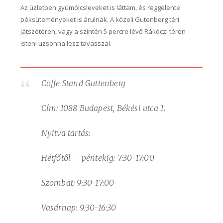
Az üzletben gyümölcsleveket is láttam, és reggelente
péksüteményeket is árulnak. A közeli Gutenberg téri
játszótéren, vagy a szintén 5 percre lévő Rákóczi téren
isteni uzsonna lesz tavasszal.
Coffe Stand Guttenberg
Cím: 1088 Budapest, Békési utca 1.
Nyitva tartás:
Hétfőtől – péntekig: 7:30-17:00
Szombat: 9:30-17:00
Vasárnap: 9:30-16:30