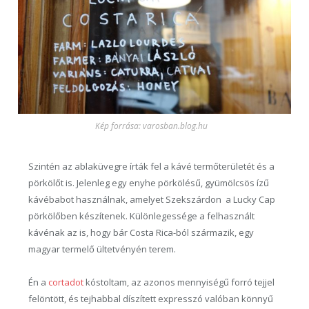
Kép forrása: varosban.blog.hu
Szintén az ablaküvegre írták fel a kávé termőterületét és a
pörkölőt is. Jelenleg egy enyhe pörkölésű, gyümölcsös ízű
kávébabot használnak, amelyet Szekszárdon a Lucky Cap
pörkölőben készítenek. Különlegessége a felhasznált
kávénak az is, hogy bár Costa Rica-ból származik, egy
magyar termelő ültetvényén terem.
Én a
cortadot
kóstoltam, az azonos mennyiségű forró tejjel
felöntött, és tejhabbal díszített expresszó valóban könnyű