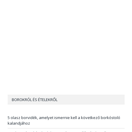
BOROKRÓL ÉS ÉTELEKRŐL
5 olasz borvidék, amelyet ismernie kell a következő borkóstoló
kalandjához