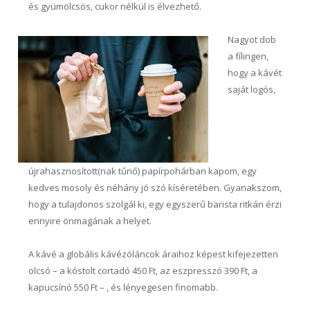
és gyümölcsös, cukor nélkül is élvezhető.
Nagyot dob
a fílingen,
hogy a kávét
saját logós,
újrahasznosított(nak tűnő) papírpohárban kapom, egy
kedves mosoly és néhány jó szó kíséretében. Gyanakszom,
hogy a tulajdonos szolgál ki, egy egyszerű barista ritkán érzi
ennyire önmagának a helyet.
A kávé a globális kávézóláncok áraihoz képest kifejezetten
olcsó – a kóstolt cortadó 450 Ft, az eszpresszó 390 Ft, a
kapucsínó 550 Ft – , és lényegesen finomabb.