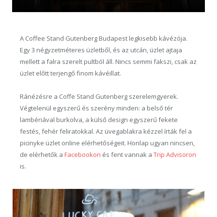
A Coffee Stand Gutenberg Budapest legkisebb kávézója.
Egy 3 négyzetméteres üzletből, és az utcán, üzlet ajtaja
mellett a falra szerelt pultból áll. Nincs semmi fakszi, csak az
üzlet előtt terjengő finom kávéillat.
Ránézésre a Coffe Stand Gutenberg szerelemgyerek.
Végtelenül egyszerű és szerény minden: a belső tér
lambériával burkolva, a külső design egyszerű fekete
festés, fehér feliratokkal. Az üvegablakra kézzel írták fel a
picinyke üzlet online elérhetőségeit. Honlap ugyan nincsen,
de elérhetők a
Facebookon
és fent vannak a
Trip Advisoron
is.