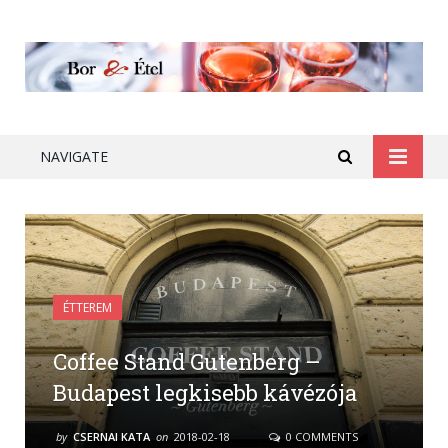
NAVIGATE
ÉTTEREM
Coffee Stand Gutenberg –
Budapest legkisebb kávézója
by
CSERNAI KATA
on
2018-02-18
0 COMMENTS