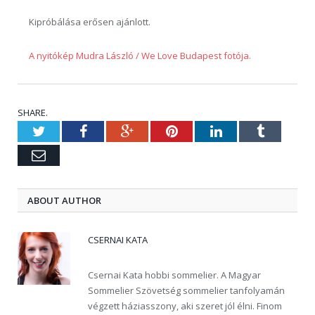
Kipróbálása erősen ajánlott.
A nyitókép Mudra László / We Love Budapest fotója.
SHARE.
Twitter
Facebook
Google+
Pinterest
LinkedIn
Tumblr
Email
ABOUT AUTHOR
CSERNAI KATA
Csernai Kata hobbi sommelier. A Magyar
Sommelier Szövetség sommelier tanfolyamán
végzett háziasszony, aki szeret jól élni. Finom