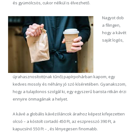
és gyümölcsös, cukor nélkül is élvezhető.
Nagyot dob
a fílingen,
hogy a kávét
saját logós,
újrahasznosított(nak tűnő) papírpohárban kapom, egy
kedves mosoly és néhány jó szó kíséretében. Gyanakszom,
hogy a tulajdonos szolgál ki, egy egyszerű barista ritkán érzi
ennyire önmagának a helyet.
A kávé a globális kávézóláncok áraihoz képest kifejezetten
olcsó – a kóstolt cortadó 450 Ft, az eszpresszó 390 Ft, a
kapucsínó 550 Ft – , és lényegesen finomabb.