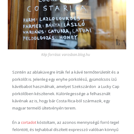
Kép forrása: varosban.blog.hu
Szintén az ablaküvegre írták fel a kávé termőterületét és a
pörkölőt is. Jelenleg egy enyhe pörkölésű, gyümölcsös ízű
kávébabot használnak, amelyet Szekszárdon a Lucky Cap
pörkölőben készítenek. Különlegessége a felhasznált
kávénak az is, hogy bár Costa Rica-ból származik, egy
magyar termelő ültetvényén terem.
Én a
cortadot
kóstoltam, az azonos mennyiségű forró tejjel
felöntött, és tejhabbal díszített expresszó valóban könnyű