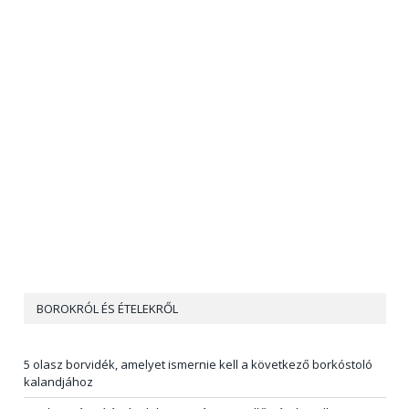
BOROKRÓL ÉS ÉTELEKRŐL
5 olasz borvidék, amelyet ismernie kell a következő borkóstoló
kalandjához