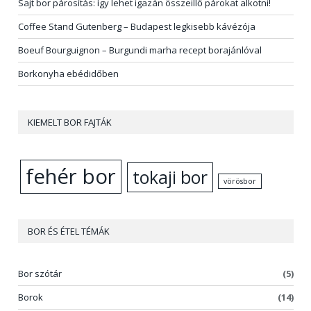
Sajt bor párosítás: így lehet igazán összeillő párokat alkotni!
Coffee Stand Gutenberg – Budapest legkisebb kávézója
Boeuf Bourguignon – Burgundi marha recept borajánlóval
Borkonyha ebédidőben
KIEMELT BOR FAJTÁK
fehér bor
tokaji bor
vörösbor
BOR ÉS ÉTEL TÉMÁK
Bor szótár
(5)
Borok
(14)