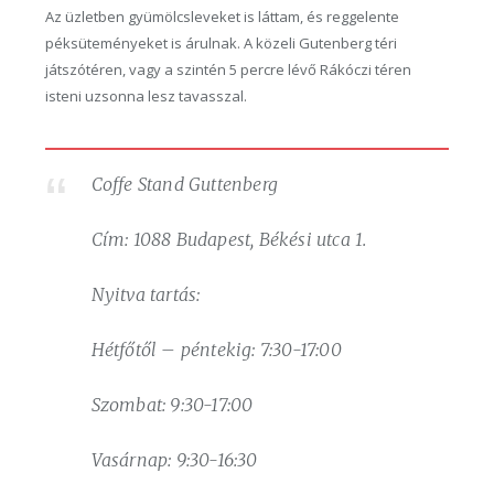
Az üzletben gyümölcsleveket is láttam, és reggelente
péksüteményeket is árulnak. A közeli Gutenberg téri
játszótéren, vagy a szintén 5 percre lévő Rákóczi téren
isteni uzsonna lesz tavasszal.
Coffe Stand Guttenberg
Cím: 1088 Budapest, Békési utca 1.
Nyitva tartás:
Hétfőtől – péntekig: 7:30-17:00
Szombat: 9:30-17:00
Vasárnap: 9:30-16:30