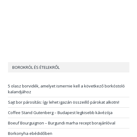
BOROKRÓL ÉS ÉTELEKRŐL
5 olasz borvidék, amelyet ismernie kell a következő borkóstoló
kalandjához
Sajt bor párosítás: így lehet igazán összeillő párokat alkotni!
Coffee Stand Gutenberg – Budapest legkisebb kávézója
Boeuf Bourguignon – Burgundi marha recept borajánlóval
Borkonyha ebédidőben