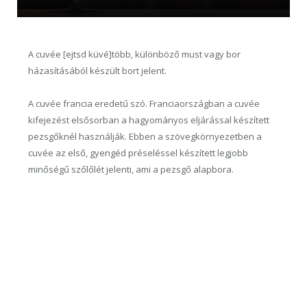
A cuvée [ejtsd küvé]több, különböző must vagy bor
házasításából készült bort jelent.
A cuvée francia eredetű szó. Franciaországban a cuvée
kifejezést elsősorban a hagyományos eljárással készített
pezsgőknél használják. Ebben a szövegkörnyezetben a
cuvée az első, gyengéd préseléssel készített legjobb
minőségű szőlőlét jelenti, ami a pezsgő alapbora.