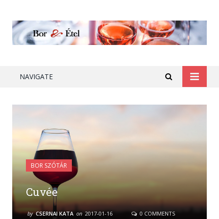
NAVIGATE
BOR SZÓTÁR
Cuvée
by
CSERNAI KATA
on
2017-01-16
0 COMMENTS