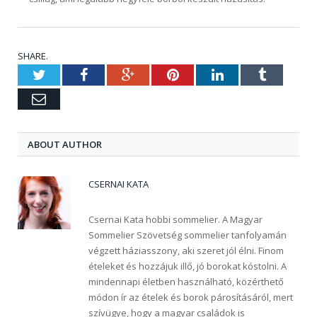
SHARE.
Twitter
Facebook
Google+
Pinterest
LinkedIn
Tumblr
Email
ABOUT AUTHOR
CSERNAI KATA
Csernai Kata hobbi sommelier. A Magyar
Sommelier Szövetség sommelier tanfolyamán
végzett háziasszony, aki szeret jól élni. Finom
ételeket és hozzájuk illő, jó borokat kóstolni. A
mindennapi életben használható, közérthető
módon ír az ételek és borok párosításáról, mert
szívügye, hogy a magyar családok is