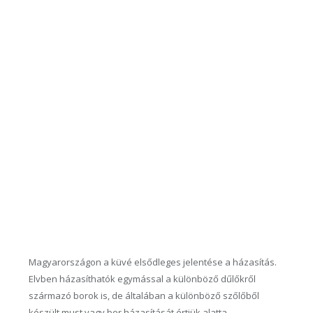
Magyarországon a küvé elsődleges jelentése a házasítás.
Elvben házasíthatók egymással a különböző dűlőkről
származó borok is, de általában a különböző szőlőből
készült must vagy bor házasítását értjük alatta.