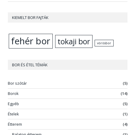
KIEMELT BOR FAJTÁK
fehér bor
tokaji bor
vörösbor
BOR ÉS ÉTEL TÉMÁK
Bor szótár
(5)
Borok
(14)
Egyéb
(5)
Ételek
(1)
Étterem
(4)
Balaton étterem
(1)