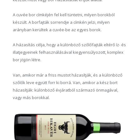
A cuvée bor címkéjén fel kell tüntetni, milyen borokból
készült. A borfajták sorrendje a címkén jelzi, milyen
arányban kerültek a cuvée-be az egyes borok.
A házasítás célja, hogy a különböző szőlőfajták eltérő íz- és
illatjegyeinek felhasználásával kiegyensúlyozott, komplex
bor jöjjön létre.
Van, amikor már a friss mustot házasítják, és a különböző
szőlők leve együtt forr ki borrá. Van, amikor a kész bort
házasítják: különböző évjáratból származó önmagával,
vagy más borokkal.