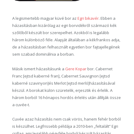
A legismertebb magyar küvé bor az
Egri bikavér
. Ebben a
házasításban kizárólag az egri borvidékről származó kék
szőlőből készült bor szerepelhet. Azokból is legalább
három különböző féle. Alapját általában a kékfrankos adja,
de a házasításban felhasznált egyetlen bor fajtajellegének
sem szabad dominálnia a borban.
Másik ismert házasításunk a
Gere Kopar
bor. Cabernet
Franc [ejtsd kaberné fran], Cabernet Sauvignon [ejtsd
kaberné szavinyon]és Merlot [ejtsd merló]házasításával
készül. A borokat külön szüretelik, erjesztik és érlelik. A
három borból 16 hónapos hordós érlelés után állítják össze
a cuvée-t.
Cuvée azaz házasítás nem csak vörös, hanem fehér borból
is készülhet. Legfrissebb példája a 2010-ben „feltalált” Egri
csillag, ami legalább négyféle borból készült házasítás.