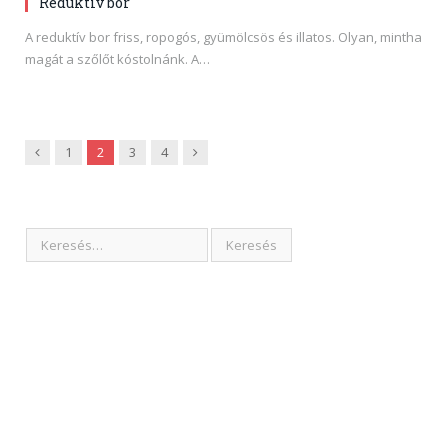
Reduktív bor
A reduktív bor friss, ropogós, gyümölcsös és illatos. Olyan, mintha
magát a szőlőt kóstolnánk. A…
Previous
Next
1
2
3
4