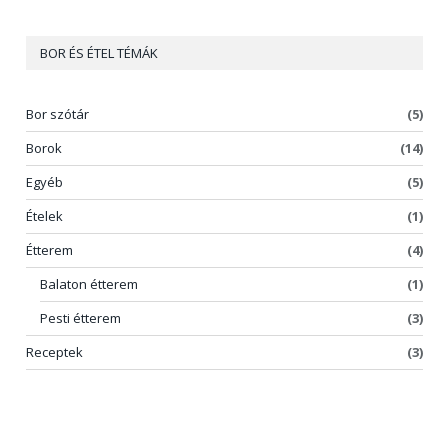
BOR ÉS ÉTEL TÉMÁK
Bor szótár
(5)
Borok
(14)
Egyéb
(5)
Ételek
(1)
Étterem
(4)
Balaton étterem
(1)
Pesti étterem
(3)
Receptek
(3)