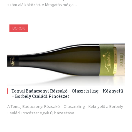
szám alá költözött. A látogatás még a…
BOROK
Tomaj Badacsonyi Rózsakő – Olaszrizling – Kéknyelű
– Borbély Családi Pincészet
A Tomaj Badacsonyi Rózsakő – Olaszrizling – Kéknyelű a Borbély
Családi Pincészet egyik új házasítása.…