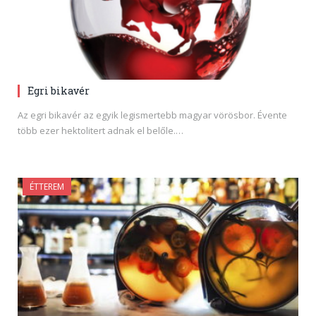
Egri bikavér
Az egri bikavér az egyik legismertebb magyar vörösbor. Évente
több ezer hektolitert adnak el belőle.…
ÉTTEREM