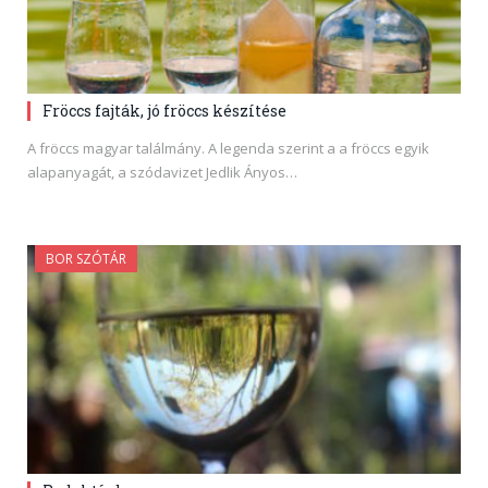
Fröccs fajták, jó fröccs készítése
A fröccs magyar találmány. A legenda szerint a a fröccs egyik
alapanyagát, a szódavizet Jedlik Ányos…
BOR SZÓTÁR