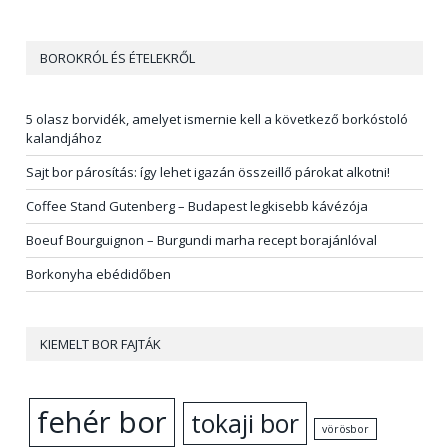
BOROKRÓL ÉS ÉTELEKRŐL
5 olasz borvidék, amelyet ismernie kell a következő borkóstoló
kalandjához
Sajt bor párosítás: így lehet igazán összeillő párokat alkotni!
Coffee Stand Gutenberg – Budapest legkisebb kávézója
Boeuf Bourguignon – Burgundi marha recept borajánlóval
Borkonyha ebédidőben
KIEMELT BOR FAJTÁK
fehér bor
tokaji bor
vörösbor