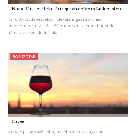
Nano Bár – molekuláris gasztronómia Budapesten
Nano Bár Budapest első molekuláris gasztronómiai
étterme. Huszák Zoltán séf és Keresztes Ferenc bártender
bárétteremként definálják…
BOR SZÓTÁR
Cuvée
A cuvée [ejtsd küvé] több, különböző must vagy bor