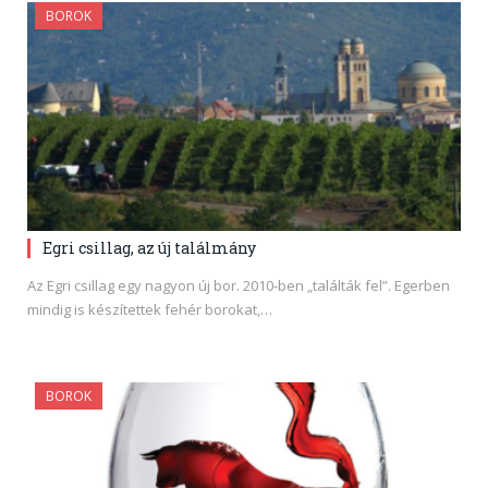
BOROK
Egri csillag, az új találmány
Az Egri csillag egy nagyon új bor. 2010-ben „találták fel”. Egerben
mindig is készítettek fehér borokat,…
BOROK