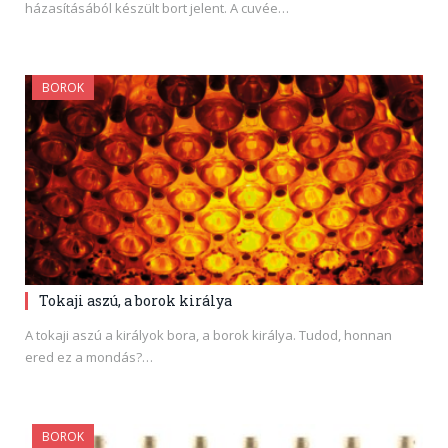
házasításából készült bort jelent. A cuvée…
BOROK
Tokaji aszú, a borok királya
A tokaji aszú a királyok bora, a borok királya. Tudod, honnan
ered ez a mondás?…
BOROK